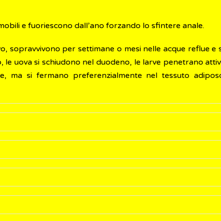
mobili e fuoriescono dall’ano forzando lo sfintere anale.
tivo, sopravvivono per settimane o mesi nelle acque reflue e s
dio, le uova si schiudono nel duodeno, le larve penetrano att
gue, ma si fermano preferenzialmente nel tessuto adipos
atica. Talvolta possono verificarsi sintomi gastrointestinali 
ultano il loro medico di base per il prurito perianale o per
ella ingestione di carne cruda o poco cotta di bovino conte
 asiatica
.
 attraverso la ricerca microscopica delle uova nelle feci del
ssere distinte. A volte, le proglottidi di
T. saginata
posso