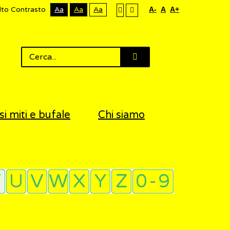
lto Contrasto
Aa
Aa
Aa
A-
A
A+
si miti e bufale
Chi siamo