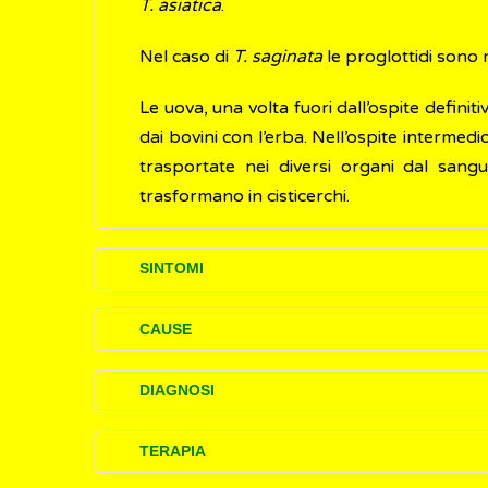
T. asiatica
.
Nel caso di
T. saginata
le proglottidi sono 
Le uova, una volta fuori dall’ospite defini
dai bovini con l’erba. Nell’ospite interme
trasportate nei diversi organi dal san
trasformano in cisticerchi.
SINTOMI
La teniasi intestinale è per lo più asintom
CAUSE
teniasi dovuta a
T. saginata
di solito cons
dall’ano.
La tenia può essere trasmessa a seguito d
DIAGNOSI
suino contenenti cisticerchi di
T. solium
o
T.
La diagnosi di teniasi può essere effettuata
TERAPIA
morfologicamente identiche, non possono e