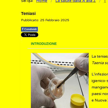
Sei qui:
Home
La salute dalla A alla Z
T
Teniasi
Pubblicato: 25 Febbraio 2025
f
Condividi
INTRODUZIONE
La tenias
Taenia so
L’infezi
igienico
mangiano
paesi no
e Nuova 