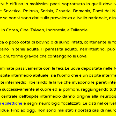
ata
è diffusa in moltissimi paesi soprattutto in quelli dove
ne Sovietica, Polonia, Serbia, Croazia, Romania, Paesi del 
e se non vi sono dati sulla prevalenza a livello nazionale, e i
 in Corea, Cina, Taiwan, Indonesia, e Tailandia.
 o poco cotta di bovino o di suino infetti, contenente le form
ppano in tenie adulte. Il parassita adulto, nell’intestino, p
,5 cm, forme gravide che contengono le uova.
eliminate passivamente con le feci. Le uova depositate nelle 
l’ospite intermedio abituale, sia l’uomo che è un ospite inter
te intermedio, liberando le larve che invadono le pareti intest
successivamente al cuore ed ai polmoni, raggiungendo tutti gl
so centrale dell’ospite intermedio danno origine alla neurocis
si epilettiche
e segni neurologici focalizzati. Le cisti nel cer
sidue. Fino ad oggi, non sono mai stati riportati casi di neu