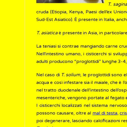
T. sagin
cruda (Etiopia, Kenya, Paesi dell’ex Unio
Sud-Est Asiatico). È presente in Italia, anch
T. asiatica
è presente in Asia, in particolare
La teniasi si contrae mangiando carne cruda
Nell'intestino umano, i cisticerchi si svilu
adulti producono “proglottidi” lunghe 3-4
Nel caso di
T. solium
, le proglottidi sono 
acqua e così infestare sia il maiale, che è 
nel tratto duodenale dell’intestino dell’ospi
mesenteriche, vengono portate al fegato e 
I cisticerchi localizzati nel sistema nervo
possono causare, oltre al
mal di testa
,
cri
poi degenerare, lasciando calcificazioni re