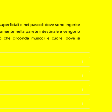
uperficiali e nei pascoli dove sono ingerite
ivamente nella parete intestinale e vengono
o che circonda muscoli e cuore, dove si
aspecifici e perdita di peso. I pazienti con
 il ritrovamento di proglottidi fuoriuscite
nente cisticerchi da
T. saginata
, oppure di
 paziente. Le uova di
T. solium
e
T. saginata
,
no essere osservate nelle feci e le uova