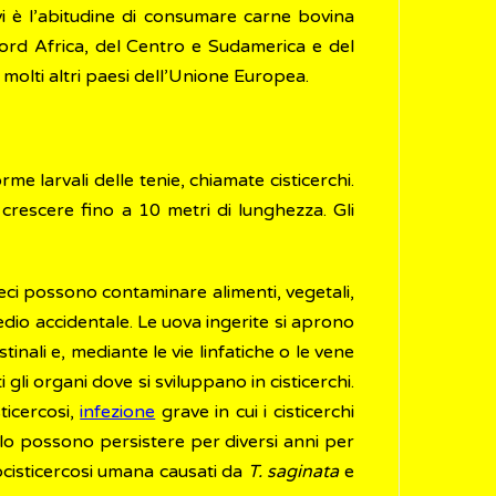
 vi è l’abitudine di consumare carne bovina
Nord Africa, del Centro e Sudamerica e del
n molti altri paesi dell’Unione Europea.
e larvali delle tenie, chiamate cisticerchi.
uò crescere fino a 10 metri di lunghezza. Gli
feci possono contaminare alimenti, vegetali,
medio accidentale. Le uova ingerite si aprono
inali e, mediante le vie linfatiche o le vene
i organi dove si sviluppano in cisticerchi.
ticercosi,
infezione
grave in cui i cisticerchi
vello possono persistere per diversi anni per
rocisticercosi umana causati da
T. saginata
e