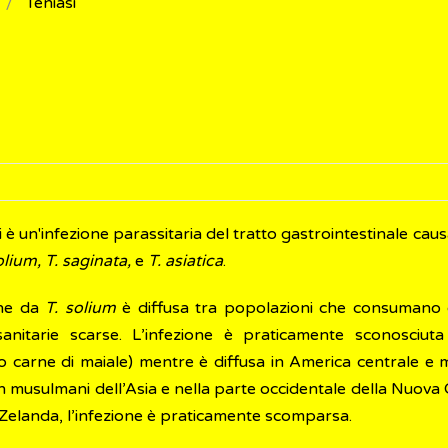
Teniasi
i è un'infezione parassitaria del tratto gastrointestinale caus
lium, T. saginata,
e
T. asiatica
.
one da
T. solium
è diffusa tra popolazioni che consumano 
-sanitarie scarse. L’infezione è praticamente sconosciu
 carne di maiale) mentre è diffusa in America centrale e me
n musulmani dell’Asia e nella parte occidentale della Nuova
Zelanda, l’infezione è praticamente scomparsa.