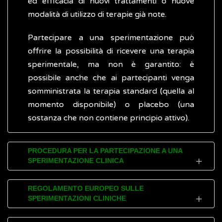
ed efficacia di nuovi trattamenti o nuove
modalità di utilizzo di terapie già note.
Partecipare a una sperimentazione può
offrire la possibilità di ricevere una terapia
sperimentale, ma non è garantito: è
possibile anche che ai partecipanti venga
somministrata la terapia standard (quella al
momento disponibile) o placebo (una
sostanza che non contiene principio attivo).
PROCEDURA PER LA PARTECIPAZIONE A UNA
SPERIMENTAZIONE CLINICA
Tutte le informazioni riguardanti la
REGOLAMENTO EUROPEO SULLE
SPERIMENTAZIONI CLINICHE
sperimentazione clinica sono descritte
all’interno di un documento di riferimento