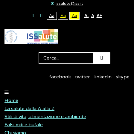
issalute@iss.it
Aa
Aa
Aa
A-
A
A+
facebook
twitter
linkedin
skype
Home
La salute dalla A alla Z
Stili di vita, alimentazione e ambiente
Falsi miti e bufale
Chi siamo