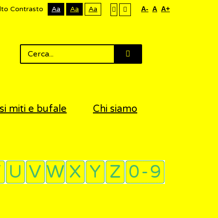
lto Contrasto
Aa
Aa
Aa
A-
A
A+
si miti e bufale
Chi siamo