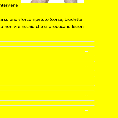
terviene
 su uno sforzo ripetuto (corsa, bicicletta).
to non vi è rischio che si producano lesioni
nte:
il muscolo
to la pressione compartimentale che, in
 permanenti
a riassorbito il gonfiore
er evitare lesioni permanenti ai muscoli o