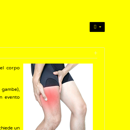
del corpo
e gambe),
un evento
ichiede un