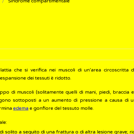
Sindrome compartimentale
tia che si verifica nei muscoli di un’area circoscritta 
 espansione dei tessuti è ridotto.
o di muscoli (solitamente quelli di mani, piedi, braccia 
engono sottoposti a un aumento di pressione a causa di 
ermina
edema
e gonfiore del tessuto molle.
ale:
 solito a seguito di una frattura o di altra lesione grave; r