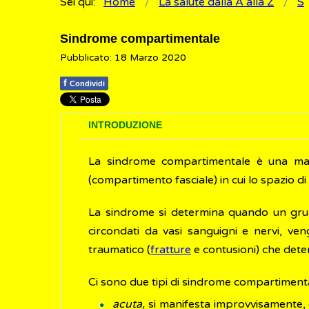
Sei qui:
Home
La salute dalla A alla Z
S
Sindrome compartimentale
Pubblicato: 18 Marzo 2020
f
Condividi
INTRODUZIONE
La sindrome compartimentale è una malat
(compartimento fasciale) in cui lo spazio di
La sindrome si determina quando un grupp
circondati da vasi sanguigni e nervi, v
traumatico (
fratture
e contusioni) che det
Ci sono due tipi di sindrome compartiment
acuta,
si manifesta improvvisamente, di