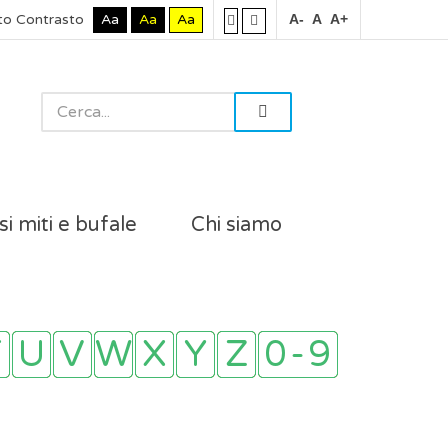
to Contrasto
Aa
Aa
Aa
A-
A
A+
si miti e bufale
Chi siamo