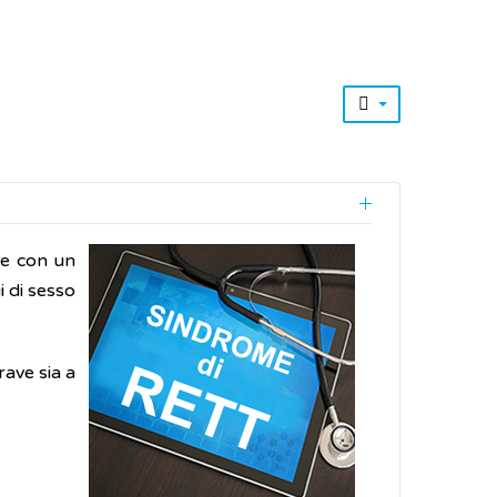
le con un
i di sesso
rave sia a