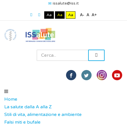
issalute@iss.it
Aa
Aa
Aa
A-
A
A+
Home
La salute dalla A alla Z
Stili di vita, alimentazione e ambiente
Falsi miti e bufale