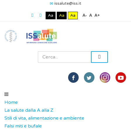
issalute@iss.it
Aa
Aa
Aa
A-
A
A+
Home
La salute dalla A alla Z
Stili di vita, alimentazione e ambiente
Falsi miti e bufale