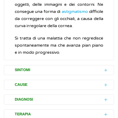
oggetti, delle immagini e dei contorni. Ne
consegue una forma di
astigmatismo
difficile
da correggere con gli occhiali, a causa della
curva irregolare della cornea.
Si tratta di una malattia che non regredisce
spontaneamente ma che avanza pian piano
e in modo progressivo.
SINTOMI
Di solito, lo pterigio si sviluppa lentamente
CAUSE
nel corso degli anni senza causare disturbi
(sintomi) specifici.
Le cause dello pterigio e del cambiamento
DIAGNOSI
del tessuto congiuntivale non sono ancora
In caso d’
infiammazione
, si possono
del tutto chiare. Tra i fattori che
Per diagnosticare lo pterigio può essere
TERAPIA
verificare: