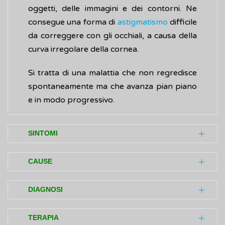
oggetti, delle immagini e dei contorni. Ne
consegue una forma di
astigmatismo
difficile
da correggere con gli occhiali, a causa della
curva irregolare della cornea.
Si tratta di una malattia che non regredisce
spontaneamente ma che avanza pian piano
e in modo progressivo.
SINTOMI
Di solito, lo pterigio si sviluppa lentamente
CAUSE
nel corso degli anni senza causare disturbi
(sintomi) specifici.
Le cause dello pterigio e del cambiamento
DIAGNOSI
del tessuto congiuntivale non sono ancora
In caso d’
infiammazione
, si possono
del tutto chiare. Tra i fattori che
Per diagnosticare lo pterigio può essere
TERAPIA
verificare: