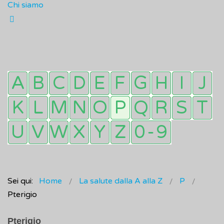
Chi siamo
Sei qui:
Home
La salute dalla A alla Z
P
Pterigio
Pterigio