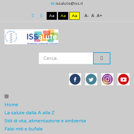
issalute@iss.it
Aa
Aa
Aa
A-
A
A+
Home
La salute dalla A alla Z
Stili di vita, alimentazione e ambiente
Falsi miti e bufale