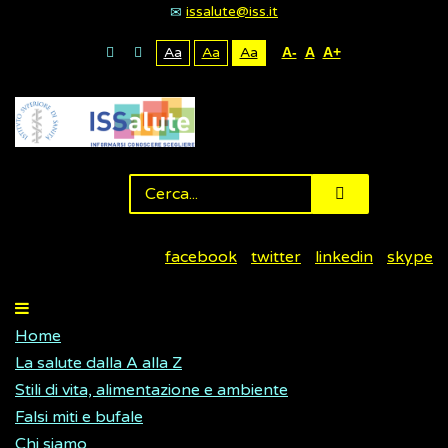
issalute@iss.it
Aa
Aa
Aa
A-
A
A+
facebook
twitter
linkedin
skype
Home
La salute dalla A alla Z
Stili di vita, alimentazione e ambiente
Falsi miti e bufale
Chi siamo