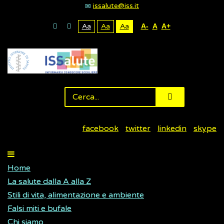
issalute@iss.it
Aa
Aa
Aa
A-
A
A+
facebook
twitter
linkedin
skype
Home
La salute dalla A alla Z
Stili di vita, alimentazione e ambiente
Falsi miti e bufale
Chi siamo