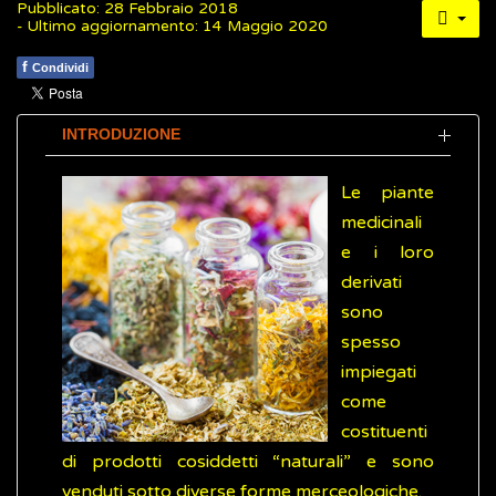
Pubblicato: 28 Febbraio 2018
- Ultimo aggiornamento: 14 Maggio 2020
f
Condividi
INTRODUZIONE
Le piante
medicinali
e i loro
derivati
sono
spesso
impiegati
come
costituenti
di prodotti cosiddetti “naturali” e sono
venduti sotto diverse forme merceologiche.