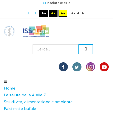
issalute@iss.it
Aa
Aa
Aa
A-
A
A+
Home
La salute dalla A alla Z
Stili di vita, alimentazione e ambiente
Falsi miti e bufale