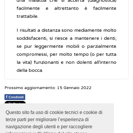
una malattia che si accerta (diagnostica)
facilmente e altrettanto è facilmente
trattabile.
I risultati a distanza sono mediamente molto
soddisfacenti, si riesce a mantenere i denti,
se pur leggermente mobili o parzialmente
compromessi, per molto tempo (o per tutta
la vita) funzionanti e non dolenti all'interno
della bocca.
Prossimo aggiornamento: 15 Gennaio 2022
f
Condividi
Questo sito fa uso di cookie tecnici e cookie di
1
1
1
1
1
Rating 2.79 (14 Votes)
terze parti per migliorare l’esperienza di
navigazione degli utenti e per raccogliere