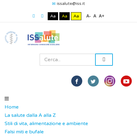
issalute@iss.it
Aa
Aa
Aa
A-
A
A+
Home
La salute dalla A alla Z
Stili di vita, alimentazione e ambiente
Falsi miti e bufale