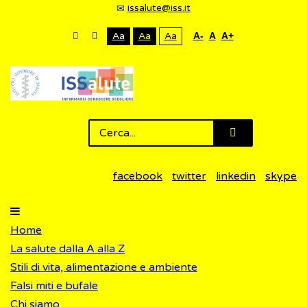
issalute@iss.it
Aa
Aa
Aa
A-
A
A+
facebook
twitter
linkedin
skype
Home
La salute dalla A alla Z
Stili di vita, alimentazione e ambiente
Falsi miti e bufale
Chi siamo