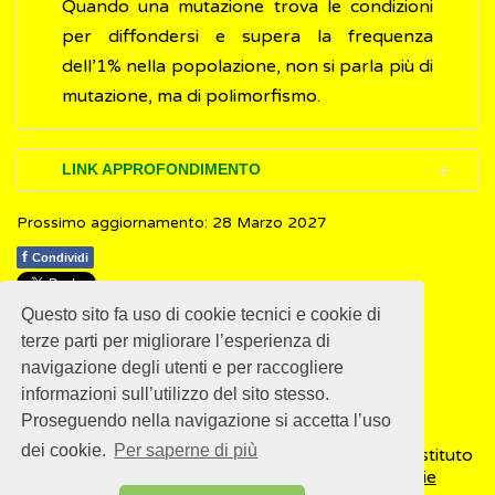
Quando una mutazione trova le condizioni
per diffondersi e supera la frequenza
dell’1% nella popolazione, non si parla più di
mutazione, ma di polimorfismo.
LINK APPROFONDIMENTO
Prossimo aggiornamento: 28 Marzo 2027
Osservatorio Terapie Avanzate.
2003-2023:
vent’anni di Progetto Genoma Umano
f
Condividi
Ministero della Salute.
Screening neonatali
Questo sito fa uso di cookie tecnici e cookie di
1
1
1
1
1
Rating 3.91 (11 Votes)
terze parti per migliorare l’esperienza di
navigazione degli utenti e per raccogliere
informazioni sull’utilizzo del sito stesso.
Proseguendo nella navigazione si accetta l’uso
dei cookie.
Per saperne di più
© 2018
ISSalute - Sito sviluppato e gestito dall’Istituto
Superiore di Sanità (ISS) -
Disclaimer
-
Cookie