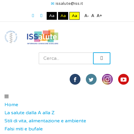
issalute@iss.it
Aa
Aa
Aa
A-
A
A+
Home
La salute dalla A alla Z
Stili di vita, alimentazione e ambiente
Falsi miti e bufale