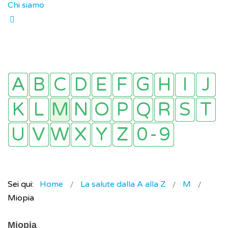
Chi siamo
Sei qui:
Home
La salute dalla A alla Z
M
Miopia
Miopia