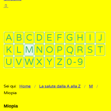
Sei qui:
Home
La salute dalla A alla Z
M
Miopia
Miopia