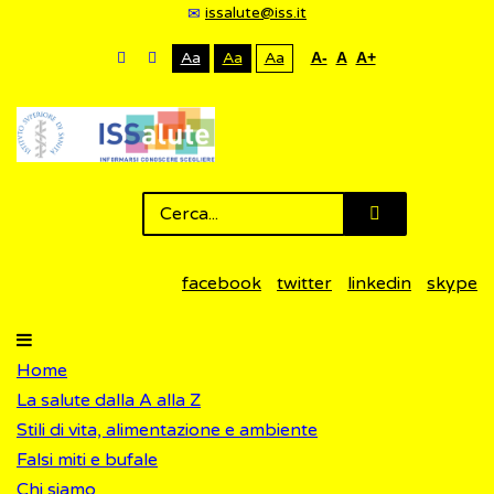
issalute@iss.it
Aa
Aa
Aa
A-
A
A+
facebook
twitter
linkedin
skype
Home
La salute dalla A alla Z
Stili di vita, alimentazione e ambiente
Falsi miti e bufale
Chi siamo