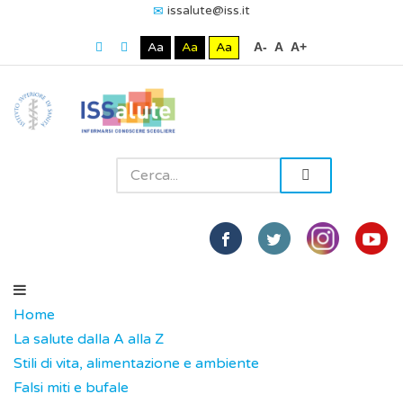
issalute@iss.it
Aa
Aa
Aa
A-
A
A+
Home
La salute dalla A alla Z
Stili di vita, alimentazione e ambiente
Falsi miti e bufale