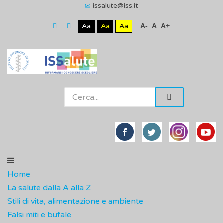
issalute@iss.it
Aa
Aa
Aa
A-
A
A+
Home
La salute dalla A alla Z
Stili di vita, alimentazione e ambiente
Falsi miti e bufale