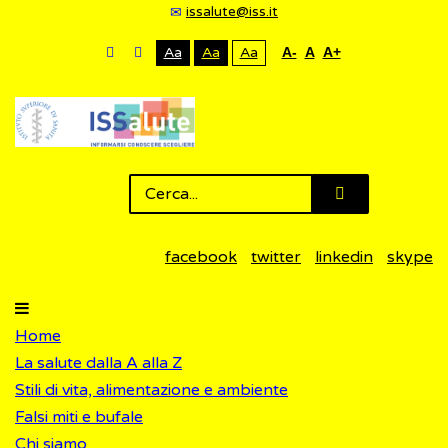
issalute@iss.it
Aa
Aa
Aa
A-
A
A+
facebook
twitter
linkedin
skype
Home
La salute dalla A alla Z
Stili di vita, alimentazione e ambiente
Falsi miti e bufale
Chi siamo