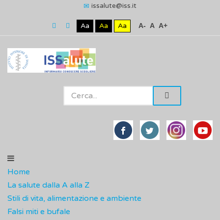
issalute@iss.it
Aa
Aa
Aa
A-
A
A+
Home
La salute dalla A alla Z
Stili di vita, alimentazione e ambiente
Falsi miti e bufale