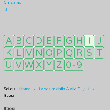
Chi siamo
Sei qui:
Home
La salute dalla A alla Z
I
Ittiosi
Ittiosi