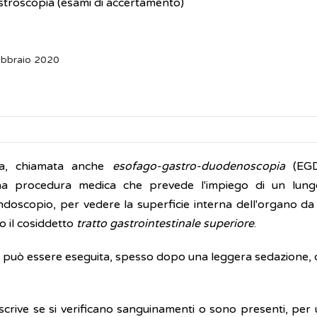
troscopia (esami di accertamento)
ebbraio 2020
ia, chiamata anche
esofago-gastro-duodenoscopia
(EGD
na procedura medica che prevede l'impiego di un lungo
l'endoscopio, per vedere la superficie interna dell'organo 
o il cosiddetto
tratto gastrointestinale superiore
.
 può essere eseguita, spesso dopo una leggera sedazione, d
scrive se si verificano sanguinamenti o sono presenti, per u