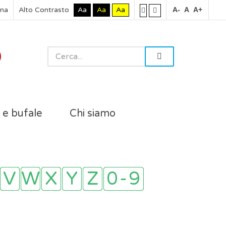
rna
Alto Contrasto
Aa
Aa
Aa
A-
A
A+
i e bufale
Chi siamo