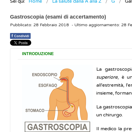
Sei qui:
Home
La salute dalla A alla Z
G
Gas
Gastroscopia (esami di accertamento)
Pubblicato: 28 Febbraio 2018
- Ultimo aggiornamento: 28 F
f
Condividi
INTRODUZIONE
La gastroscop
superiore
, è u
all'estremità, 
insieme, forman
La gastroscopia
un chirurgo.
Il medico la pre