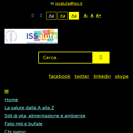
issalute@iss.it
Aa
Aa
Aa
A-
A
A+
facebook
twitter
linkedin
skype
Home
La salute dalla A alla Z
Stili di vita, alimentazione e ambiente
Falsi miti e bufale
Chi siamo