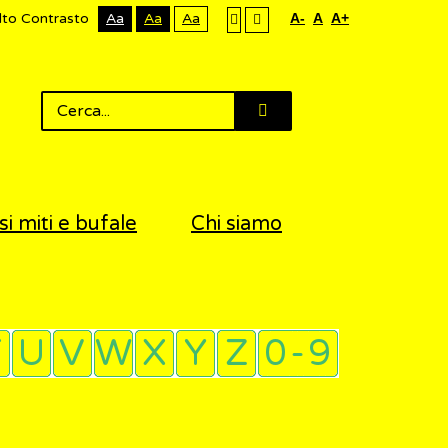
lto Contrasto
Aa
Aa
Aa
A-
A
A+
si miti e bufale
Chi siamo