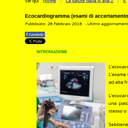
Sei qui:
Home
La salute dalla A alla Z
E
Ecocardiogramma (esami di accertamento
Pubblicato: 28 Febbraio 2018
- Ultimo aggiornamen
f
Condividi
INTRODUZIONE
L'ecocar
L'esame 
ad alta 
L'ecocar
una pato
stesso o 
Sebbene 