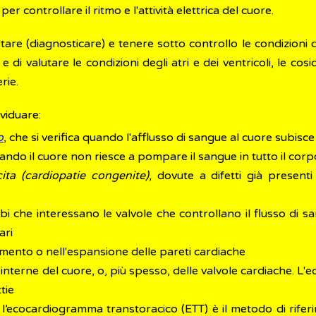
 per controllare il ritmo e l'attività elettrica del cuore.
e (diagnosticare) e tenere sotto controllo le condizioni del 
e di valutare le condizioni degli atri e dei ventricoli, le cos
rie.
viduare:
o
, che si verifica quando l'afflusso di sangue al cuore subisc
ndo il cuore non riesce a pompare il sangue in tutto il corp
ita (cardiopatie congenite)
, dovute a difetti già present
bi che interessano le valvole che controllano il flusso di 
ari
imento o nell'espansione delle pareti cardiache
 interne del cuore, o, più spesso, delle valvole cardiache. L'
tie
,
l’ecocardiogramma transtoracico (ETT) è il metodo di rifer