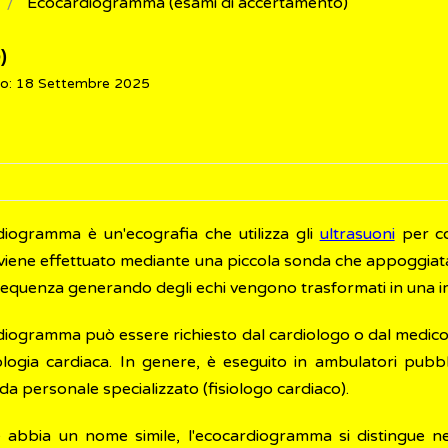
Ecocardiogramma (esami di accertamento)
)
to: 18 Settembre 2025
diogramma è un'ecografia che utilizza gli
ultrasuoni
per con
viene effettuato mediante una piccola sonda che appoggiata
frequenza generando degli echi vengono trasformati in una 
diogramma può essere richiesto dal cardiologo o dal medico
logia cardiaca. In genere, è eseguito in ambulatori pubbli
da personale specializzato (fisiologo cardiaco).
abbia un nome simile, l'ecocardiogramma si distingue ne