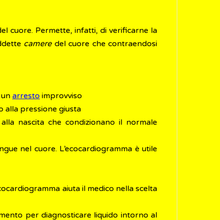
cuore. Permette, infatti, di verificarne la
iddette
camere
del cuore che contraendosi
e un
arresto
improvviso
o alla pressione giusta
i alla nascita che condizionano il normale
sangue nel cuore. L’ecocardiogramma è utile
ecocardiogramma aiuta il medico nella scelta
imento per diagnosticare liquido intorno al