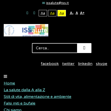
issalute@iss.it
Aa
Aa
Aa
A-
A
A+
facebook
twitter
linkedin
skype
Home
La salute dalla A alla Z
Stili di vita, alimentazione e ambiente
Falsi miti e bufale
Chi siamo