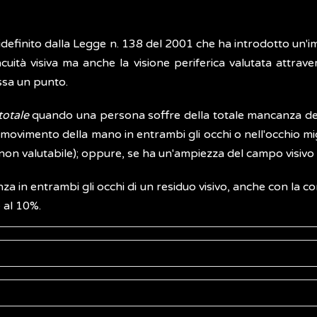
ato ridefinito dalla Legge n. 138 del 2001 che ha introdotto u
cuità visiva ma anche la visione periferica valutata attrave
issa un punto.
totale
quando una persona soffre della totale mancanza della
movimento della mano in entrambi gli occhi o nell'occhio migli
non valutabile); oppure, se ha un'ampiezza del campo visivo 
za in entrambi gli occhi di un residuo visivo, anche con la co
 al 10%.
o erano 36 milioni. La stragrande maggioranza dei ciechi risi
sentata dalla
cataratta
(perdita di trasparenza di una lente na