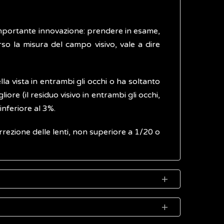
n'importante innovazione: prendere in esame,
rso la misura del campo visivo, vale a dire
 vista in entrambi gli occhi o ha soltanto
ore (il residuo visivo in entrambi gli occhi,
inferiore al 3%.
rrezione delle lenti, non superiore a 1/20 o
ede nei paesi a basso reddito, dove la causa
turale all'interno dell'occhio) non operata.