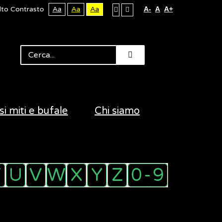
lto Contrasto
Aa
Aa
Aa
A-
A
A+
si miti e bufale
Chi siamo