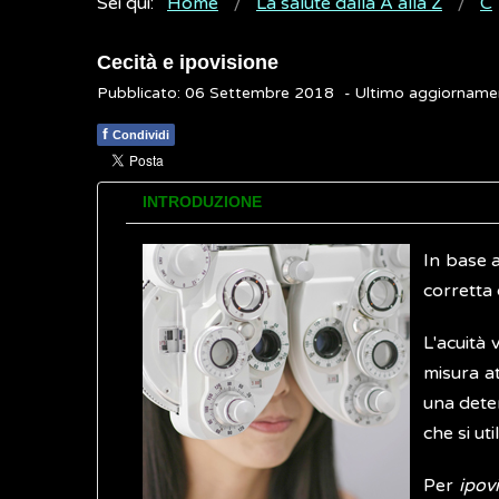
Sei qui:
Home
La salute dalla A alla Z
C
Cecità e ipovisione
Pubblicato: 06 Settembre 2018
- Ultimo aggiorname
f
Condividi
INTRODUZIONE
In base a
corretta 
L'acuità 
misura a
una deter
che si uti
Per
ipov