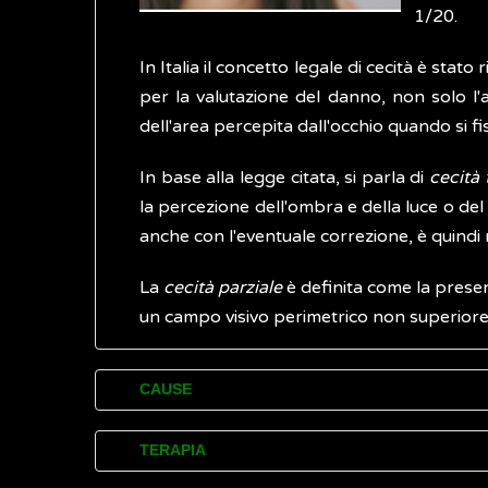
1/20.
In Italia il concetto legale di cecità è st
per la valutazione del danno, non solo l'a
dell'area percepita dall'occhio quando si f
In base alla legge citata, si parla di
cecità 
la percezione dell'ombra e della luce o del 
anche con l'eventuale correzione, è quindi 
La
cecità parziale
è definita come la presen
un campo visivo perimetrico non superiore
CAUSE
Nel 2015, i casi di cecità stimati nel mond
TERAPIA
principale (circa il 50% dei casi), è rappre