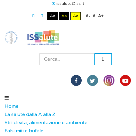
issalute@iss.it
Aa
Aa
Aa
A-
A
A+
Home
La salute dalla A alla Z
Stili di vita, alimentazione e ambiente
Falsi miti e bufale