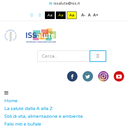
issalute@iss.it
Aa
Aa
Aa
A-
A
A+
Home
La salute dalla A alla Z
Stili di vita, alimentazione e ambiente
Falsi miti e bufale