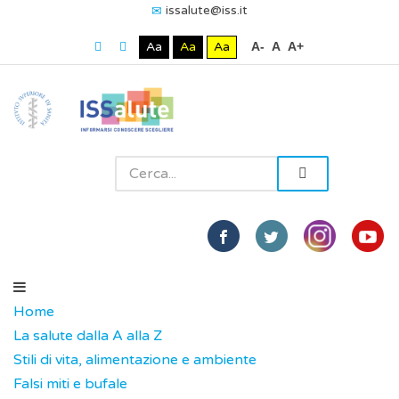
issalute@iss.it
Aa
Aa
Aa
A-
A
A+
Home
La salute dalla A alla Z
Stili di vita, alimentazione e ambiente
Falsi miti e bufale