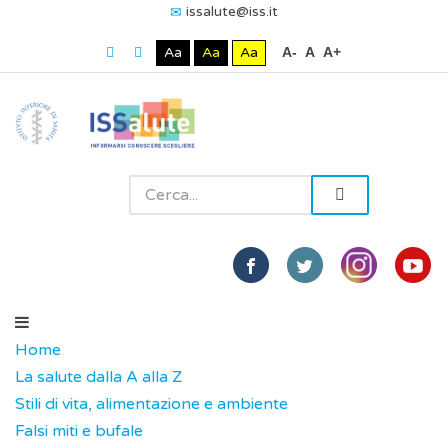
issalute@iss.it
Aa
Aa
Aa
A-
A
A+
Home
La salute dalla A alla Z
Stili di vita, alimentazione e ambiente
Falsi miti e bufale