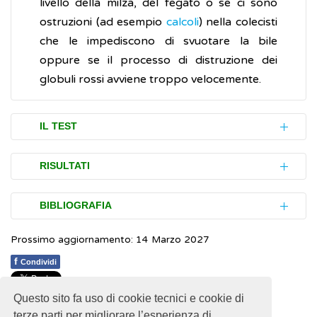
livello della milza, del fegato o se ci sono
ostruzioni (ad esempio
calcoli
) nella colecisti
che le impediscono di svuotare la bile
oppure se il processo di distruzione dei
globuli rossi avviene troppo velocemente.
IL TEST
La bilirubina si misura prelevando una
RISULTATI
piccola quantità di sangue, attraverso un
ago inserito in una vena del braccio, e
Normalmente la quantità totale di bilirubina
BIBLIOGRAFIA
analizzandola. Nei neonati il sangue è
presente nel sangue (data, quindi, dalla
prelevato dal tallone. Il digiuno prima di
Prossimo aggiornamento: 14 Marzo 2027
somma di quella
libera
e di quella
coniugata
)
Ospedale Niguarda.
Bilirubina totale e
eseguire l'esame non è necessario ma,
si aggira tra 0.3 e 1.0 milligrammi per
frazionata
f
Condividi
spesso, nei laboratori di analisi è comunque
decilitro (mg/dl) di sangue.
richiesto.
Questo sito fa uso di cookie tecnici e cookie di
1
1
1
1
1
Rating 2.44 (25 Votes)
Il valore di riferimento della
bilirubina diretta
terze parti per migliorare l’esperienza di