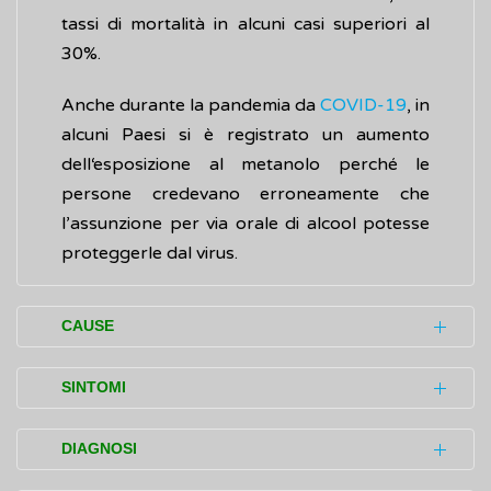
tassi di mortalità in alcuni casi superiori al
30%.
Anche durante la pandemia da
COVID-19
, in
alcuni Paesi si è registrato un aumento
dell‘esposizione al metanolo perché le
persone credevano erroneamente che
l’assunzione per via orale di alcool potesse
proteggerle dal virus.
CAUSE
La maggior parte degli avvelenamenti
SINTOMI
collettivi è dovuta all’assunzione di bevande
alcoliche contraffatte, nelle quali il metanolo
I sintomi dell’avvelenamento da metanolo si
DIAGNOSI
viene deliberatamente aggiunto per
manifestano in due fasi: la prima, poco dopo