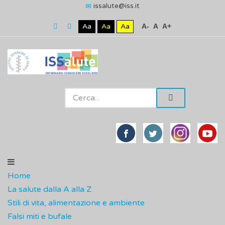
issalute@iss.it
Aa
Aa
Aa
A-
A
A+
Home
La salute dalla A alla Z
Stili di vita, alimentazione e ambiente
Falsi miti e bufale