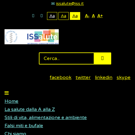
issalute@iss.it
Aa
Aa
Aa
A-
A
A+
facebook
twitter
linkedin
skype
Home
La salute dalla A alla Z
Stili di vita, alimentazione e ambiente
Falsi miti e bufale
Chi siamo