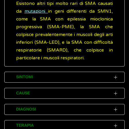
Esistono altri tipi molto rari di SMA causati
da
mutazioni
in geni differenti da SMN1,
come la SMA con epilessia mioclonica
progressiva (SMA-PME), la SMA che
colpisce prevalentemente i muscoli degli arti
inferiori (SMA-LED), e la SMA con difficoltà
respiratorie (SMARD), che colpisce in
particolare i muscoli respiratori.
SINTOMI
L'atrofia muscolare spinale (SMA) associata
CAUSE
a mancanza della
proteina
SMN si presenta
in forme diverse (clinicamente eterogenea)
All'origine dell'atrofia muscolare spinale
DIAGNOSI
ed è stata distinta in cinque tipi in base all'età
(SMA) c’è un gene difettoso che causa la
di comparsa, alla gravità del decadimento
progressiva perdita dei motoneuroni che
L'accertamento (diagnosi) di atrofia
TERAPIA