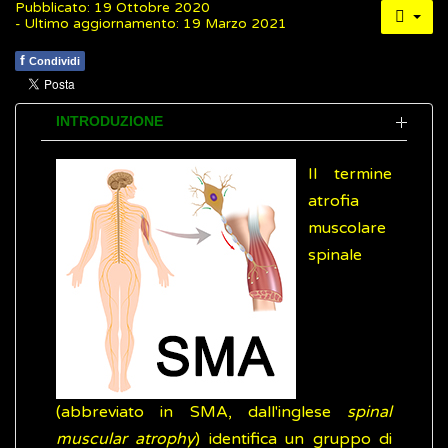
Pubblicato: 19 Ottobre 2020
- Ultimo aggiornamento: 19 Marzo 2021
f
Condividi
INTRODUZIONE
Il termine
atrofia
muscolare
spinale
(abbreviato in SMA, dall'inglese
spinal
muscular atrophy
) identifica un gruppo di