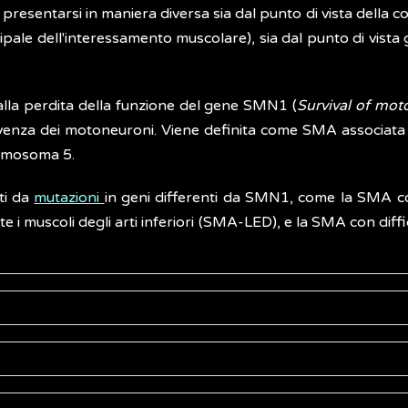
resentarsi in maniera diversa sia dal punto di vista della co
cipale dell'interessamento muscolare), sia dal punto di vista 
la perdita della funzione del gene SMN1 (
Survival of mot
venza dei motoneuroni. Viene definita come SMA associa
romosoma 5.
ati da
mutazioni
in geni differenti da SMN1, come la SMA c
i muscoli degli arti inferiori (SMA-LED), e la SMA con diffi
ata a mancanza della
proteina
SMN si presenta in forme div
mparsa, alla gravità del decadimento motorio e alla aspettativa 
e (SMA) c’è un gene difettoso che causa la progressiva perd