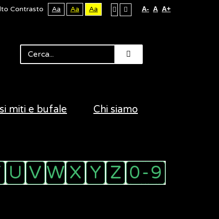
lto Contrasto
Aa
Aa
Aa
A-
A
A+
si miti e bufale
Chi siamo