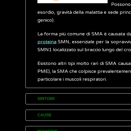
Possono p
esordio, gravità della malattia e sede prin
genico).
La forma più comune di SMA è causata dal
proteina
SMN, essenziale per la sopravvi
SMN1 localizzato sul braccio lungo del c
Esistono altri tipi molto rari di SMA caus
PME), la SMA che colpisce prevalentemente 
particolare i muscoli respiratori.
SINTOMI
L'atrofia muscolare spinale (SMA) associ
CAUSE
distinta in cinque tipi in base all'età di co
All'origine dell'atrofia muscolare spinal