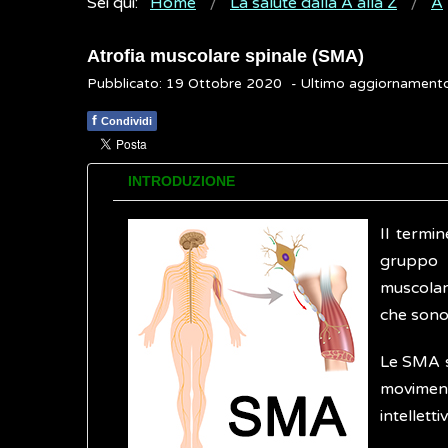
Sei qui:
Home
La salute dalla A alla Z
A
Atrofia muscolare spinale (SMA)
Pubblicato: 19 Ottobre 2020
- Ultimo aggiornament
f
Condividi
INTRODUZIONE
Il termi
gruppo d
muscolare
che sono 
Le SMA s
movimenti
intellettiv