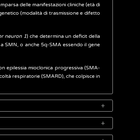
mparsa delle manifestazioni cliniche (età di
genetico (modalità di trasmissione e difetto
or neuron 1
) che determina un deficit della
ta a SMN, o anche 5q-SMA essendo il gene
on epilessia mioclonica progressiva (SMA-
coltà respiratorie (SMARD), che colpisce in
erse (clinicamente eterogenea) ed è stata
di vita.
ita dei motoneuroni che sono situati nelle