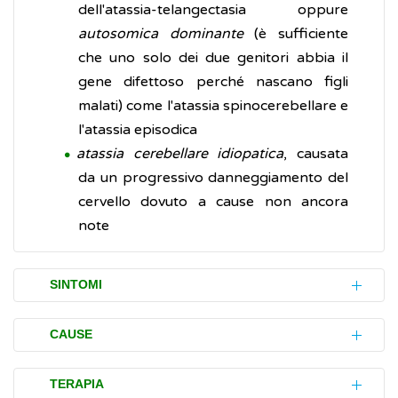
dell'atassia-telangectasia oppure
autosomica dominante
(è sufficiente
che uno solo dei due genitori abbia il
gene difettoso perché nascano figli
malati) come l'atassia spinocerebellare e
l'atassia episodica
atassia cerebellare idiopatica
, causata
da un progressivo danneggiamento del
cervello dovuto a cause non ancora
note
SINTOMI
L'atassia può insorgere all'improvviso o
CAUSE
svilupparsi progressivamente nel tempo.
L'atassia normalmente è causata da danni,
TERAPIA
Ogni parte del corpo può essere colpita da