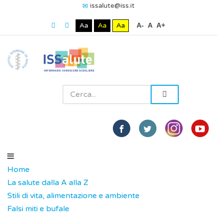
issalute@iss.it
Aa
Aa
Aa
A-
A
A+
Home
La salute dalla A alla Z
Stili di vita, alimentazione e ambiente
Falsi miti e bufale