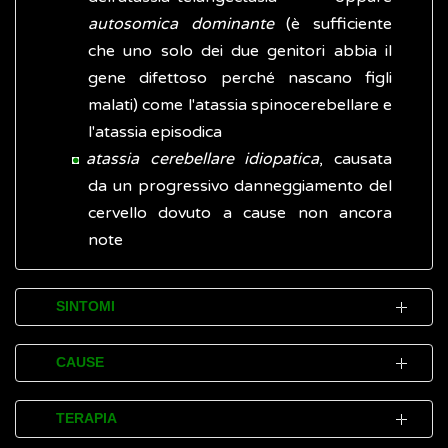
autosomica dominante
(è sufficiente
che uno solo dei due genitori abbia il
gene difettoso perché nascano figli
malati) come l'atassia spinocerebellare e
l'atassia episodica
atassia cerebellare idiopatica
, causata
da un progressivo danneggiamento del
cervello dovuto a cause non ancora
note
SINTOMI
L'atassia può insorgere all'improvviso o
CAUSE
svilupparsi progressivamente nel tempo.
L'atassia normalmente è causata da danni,
TERAPIA
Ogni parte del corpo può essere colpita da
degenerazione o perdita di cellule nervose