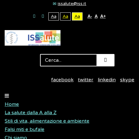
issalute@iss.it
Aa
Aa
Aa
A-
A
A+
facebook
twitter
linkedin
skype
Home
La salute dalla A alla Z
Stili di vita, alimentazione e ambiente
Falsi miti e bufale
Chi siamo