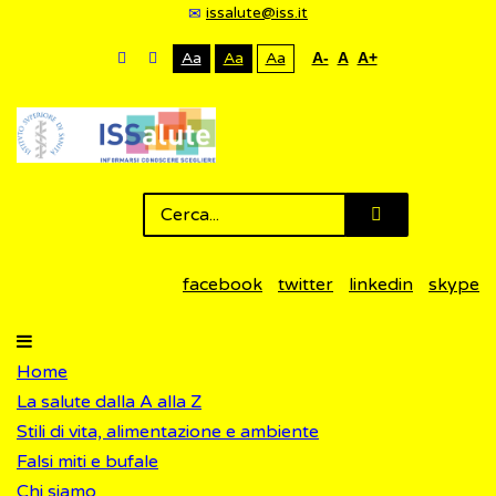
issalute@iss.it
Aa
Aa
Aa
A-
A
A+
facebook
twitter
linkedin
skype
Home
La salute dalla A alla Z
Stili di vita, alimentazione e ambiente
Falsi miti e bufale
Chi siamo