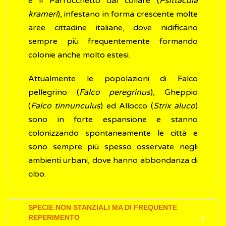
e il Parrocchetto dal collare (
Psittacula
krameri
), infestano in forma crescente molte
aree cittadine italiane, dove nidificano
sempre più frequentemente formando
colonie anche molto estesi.
Attualmente le popolazioni di Falco
pellegrino (
Falco peregrinus
), Gheppio
(
Falco tinnunculus
) ed Allocco (
Strix aluco
)
sono in forte espansione e stanno
colonizzando spontaneamente le città e
sono sempre più spesso osservate negli
ambienti urbani, dove hanno abbondanza di
cibo.
SPECIE NON STANZIALI MA DI FREQUENTE
REPERIMENTO