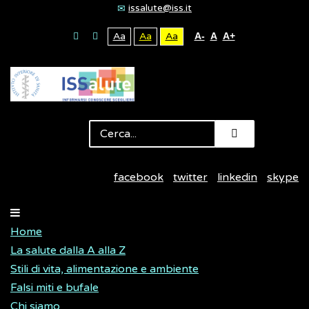
issalute@iss.it
Aa
Aa
Aa
A-
A
A+
facebook
twitter
linkedin
skype
Home
La salute dalla A alla Z
Stili di vita, alimentazione e ambiente
Falsi miti e bufale
Chi siamo