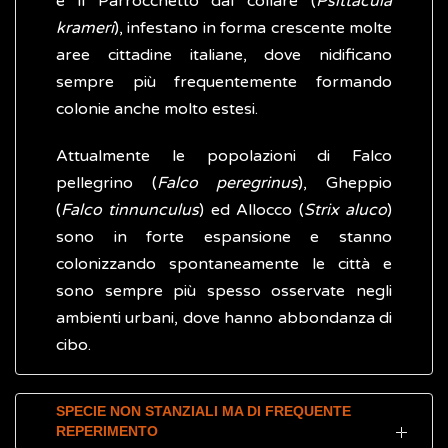
e il Parrocchetto dal collare (
Psittacula
krameri
), infestano in forma crescente molte
aree cittadine italiane, dove nidificano
sempre più frequentemente formando
colonie anche molto estesi.
Attualmente le popolazioni di Falco
pellegrino (
Falco peregrinus
), Gheppio
(
Falco tinnunculus
) ed Allocco (
Strix aluco
)
sono in forte espansione e stanno
colonizzando spontaneamente le città e
sono sempre più spesso osservate negli
ambienti urbani, dove hanno abbondanza di
cibo.
SPECIE NON STANZIALI MA DI FREQUENTE
REPERIMENTO