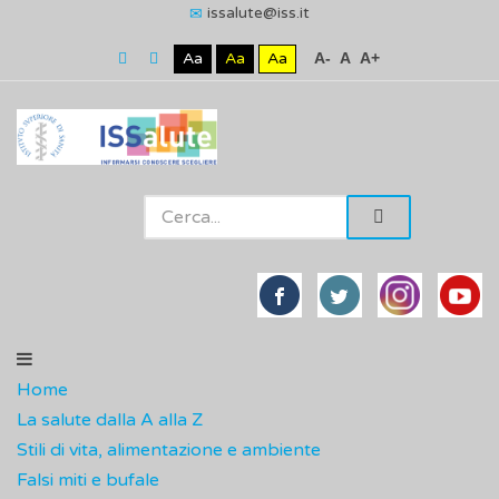
issalute@iss.it
Aa
Aa
Aa
A-
A
A+
Home
La salute dalla A alla Z
Stili di vita, alimentazione e ambiente
Falsi miti e bufale