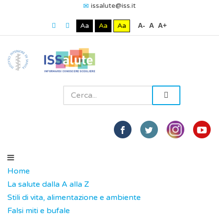
issalute@iss.it
Aa
Aa
Aa
A-
A
A+
Home
La salute dalla A alla Z
Stili di vita, alimentazione e ambiente
Falsi miti e bufale