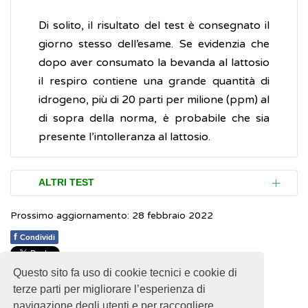
Di solito, il risultato del test è consegnato il
giorno stesso dell’esame. Se evidenzia che
dopo aver consumato la bevanda al lattosio
il respiro contiene una grande quantità di
idrogeno, più di 20 parti per milione (ppm) al
di sopra della norma, è probabile che sia
presente l’intolleranza al lattosio.
ALTRI TEST
Prossimo aggiornamento: 28 febbraio 2022
L’esame di tolleranza al lattosio eseguito sul
sangue è un test secondario, usato talvolta
f
Condividi
come supporto per l’accertamento
Questo sito fa uso di cookie tecnici e cookie di
dell’intolleranza: in questo caso, i campioni
1
1
1
1
1
Rating 2.29 (14 Votes)
terze parti per migliorare l’esperienza di
prelevati sono di sangue anziché di aria.
navigazione degli utenti e per raccogliere