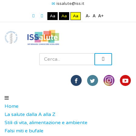
issalute@iss.it
Aa
Aa
Aa
A-
A
A+
Home
La salute dalla A alla Z
Stili di vita, alimentazione e ambiente
Falsi miti e bufale