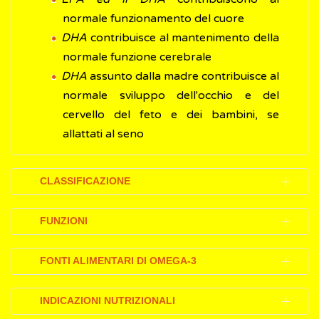
normale funzionamento del cuore
DHA
contribuisce al mantenimento della
normale funzione cerebrale
DHA
assunto dalla madre contribuisce al
normale sviluppo dell'occhio e del
cervello del feto e dei bambini, se
allattati al seno
CLASSIFICAZIONE
Gli acidi grassi in base alla loro struttura
FUNZIONI
chimica possono essere classificati in:
Gli acidi grassi forniscono 9 chilocalorie per
acidi grassi saturi
, principalmente
FONTI ALIMENTARI DI OMEGA-3
grammo quando vengono bruciati. Quando
contenuti in alimenti di origine animale
sono utilizzati, invece, per produrre
Le fonti alimentari di omega-3 possono
acidi grassi insaturi
, (monoinsaturi se c'è
INDICAZIONI NUTRIZIONALI
trigliceridi
all'interno delle cellule che
essere sia di tipo animale che vegetale.
un solo doppio legame, polinsaturi se i