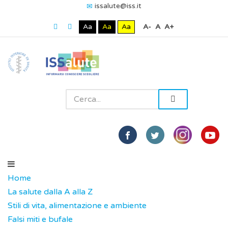
issalute@iss.it
Aa
Aa
Aa
A-
A
A+
Home
La salute dalla A alla Z
Stili di vita, alimentazione e ambiente
Falsi miti e bufale