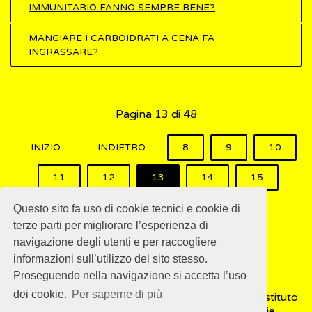
IMMUNITARIO FANNO SEMPRE BENE?
MANGIARE I CARBOIDRATI A CENA FA
INGRASSARE?
Pagina 13 di 48
INIZIO
INDIETRO
8
9
10
11
12
13
14
15
16
17
AVANTI
FINE
Questo sito fa uso di cookie tecnici e cookie di
terze parti per migliorare l’esperienza di
navigazione degli utenti e per raccogliere
informazioni sull’utilizzo del sito stesso.
Proseguendo nella navigazione si accetta l’uso
dei cookie.
Per saperne di più
© 2018
ISSalute - Sito sviluppato e gestito dall’Istituto
Superiore di Sanità (ISS) -
Disclaimer
-
Cookie