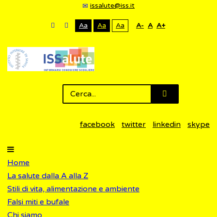
issalute@iss.it
Aa
Aa
Aa
A-
A
A+
facebook
twitter
linkedin
skype
Home
La salute dalla A alla Z
Stili di vita, alimentazione e ambiente
Falsi miti e bufale
Chi siamo