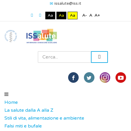
issalute@iss.it
Aa
Aa
Aa
A-
A
A+
Home
La salute dalla A alla Z
Stili di vita, alimentazione e ambiente
Falsi miti e bufale