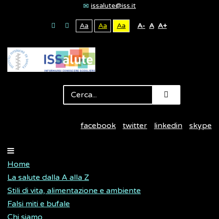
issalute@iss.it
Aa
Aa
Aa
A-
A
A+
facebook
twitter
linkedin
skype
Home
La salute dalla A alla Z
Stili di vita, alimentazione e ambiente
Falsi miti e bufale
Chi siamo