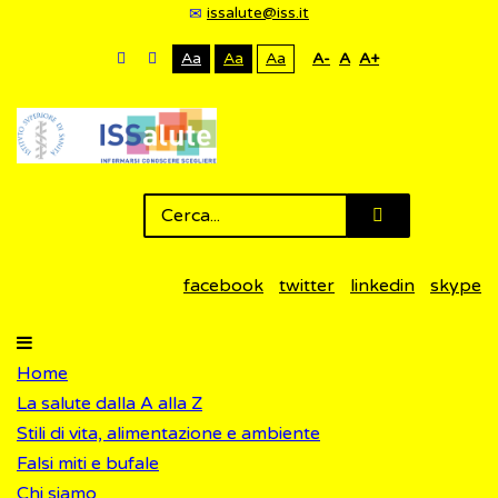
issalute@iss.it
Aa
Aa
Aa
A-
A
A+
facebook
twitter
linkedin
skype
Home
La salute dalla A alla Z
Stili di vita, alimentazione e ambiente
Falsi miti e bufale
Chi siamo