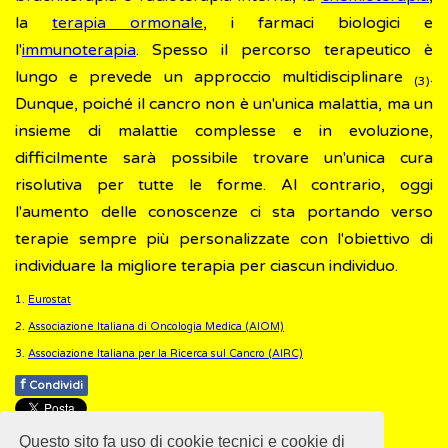
la
terapia ormonale
, i farmaci biologici e
l'
immunoterapia
. Spesso il percorso terapeutico è
lungo e prevede un approccio multidisciplinare
.
(3)
Dunque, poiché il cancro non è un'unica malattia, ma un
insieme di malattie complesse e in evoluzione,
difficilmente sarà possibile trovare un'unica cura
risolutiva per tutte le forme. Al contrario, oggi
l'aumento delle conoscenze ci sta portando verso
terapie sempre più personalizzate con l'obiettivo di
individuare la migliore terapia per ciascun individuo.
1.
Eurostat
2.
Associazione Italiana di Oncologia Medica (AIOM)
3.
Associazione Italiana per la Ricerca sul Cancro (AIRC)
f
Condividi
Pubblicato: 28 Febbraio 2018
Questo sito fa uso di cookie tecnici e cookie di