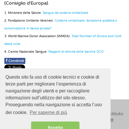
(Consiglio d'Europa).
1. Ministero della Salute.
Sangue da cordone ombelicale
2. Fondazione Umberto Veronesi.
Cordone ombelicale: donazione pubblica o
conservazione in banca privata?
3. World Marrow Donor Association (WMDA).
Total Number of Donors and Cord
blood units
4. Centro Nazionale Sangue.
Rapporti di attività delle banche SCO
f
Condividi
Pubblicato: 28 Febbraio 2018
Questo sito fa uso di cookie tecnici e cookie di
- Ultimo aggiornamento: 22 Aprile 2024
terze parti per migliorare l’esperienza di
navigazione degli utenti e per raccogliere
informazioni sull’utilizzo del sito stesso.
Proseguendo nella navigazione si accetta l’uso
dei cookie.
Per saperne di più
© 2018
ISSalute - Sito sviluppato e gestito dall’Istituto
Superiore di Sanità (ISS) -
Disclaimer
-
Cookie
Accetto
Sitemap