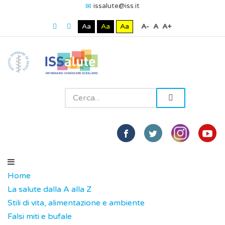
issalute@iss.it
Aa
Aa
Aa
A-
A
A+
Home
La salute dalla A alla Z
Stili di vita, alimentazione e ambiente
Falsi miti e bufale