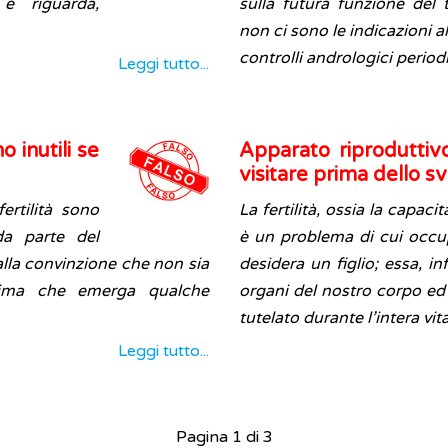
e riguarda,
sulla futura funzione del
non ci sono le indicazioni 
controlli andrologici periodi
Leggi tutto...
 inutili se
Apparato riproduttivo
visitare prima dello s
ertilità sono
La fertilità, ossia la capaci
da parte del
è un problema di cui occu
alla convinzione che non sia
desidera un figlio; essa, i
 prima che emerga qualche
organi del nostro corpo ed
tutelato durante l’intera vi
Leggi tutto...
Pagina 1 di 3