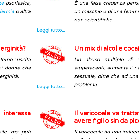
te
psoriasica,
È una falsa credenza pensar
dermia
o altra
un maschio o di una femmi
non scientifiche.
Leggi tutto...
verginità?
Un mix di alcol e cocain
nterno suscita
Un abuso multiplo di s
ani donne che
stupefacenti, aumenta il ris
erginità.
sessuale, oltre che ad una 
problema.
Leggi tutto...
interessa
Il varicocele va tratt
avere figli o sin da pic
nile, ma può
Il varicocele ha una influen