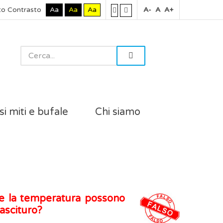
to Contrasto
Aa
Aa
Aa
A-
A
A+
si miti e bufale
Chi siamo
o e la temperatura possono
nascituro?