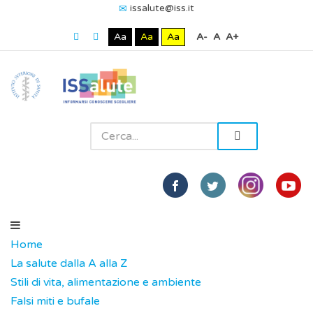
issalute@iss.it
Aa
Aa
Aa
A-
A
A+
Home
La salute dalla A alla Z
Stili di vita, alimentazione e ambiente
Falsi miti e bufale