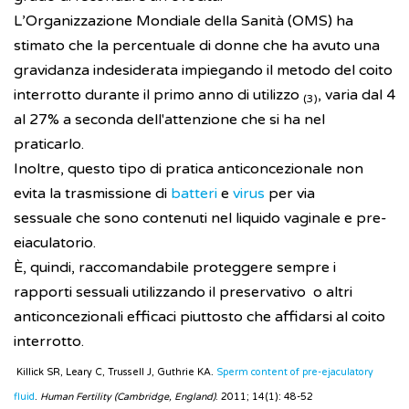
L’Organizzazione Mondiale della Sanità (OMS) ha
stimato che la percentuale di donne che ha avuto una
gravidanza indesiderata impiegando il metodo del coito
interrotto durante il primo anno di utilizzo
, varia dal 4
(3)
al 27% a seconda dell'attenzione che si ha nel
praticarlo.
Inoltre, questo tipo di pratica anticoncezionale non
evita la trasmissione di
batteri
e
virus
per via
sessuale che sono contenuti nel liquido vaginale e pre-
eiaculatorio.
È, quindi, raccomandabile proteggere sempre i
rapporti sessuali utilizzando il preservativo o altri
anticoncezionali efficaci piuttosto che affidarsi al coito
interrotto.
Killick SR, Leary C, Trussell J, Guthrie KA.
Sperm content of pre-ejaculatory
fluid
.
Human Fertility (Cambridge, England)
. 2011; 14(1): 48-52