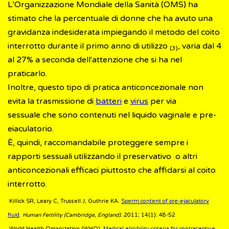
L’Organizzazione Mondiale della Sanità (OMS) ha
stimato che la percentuale di donne che ha avuto una
gravidanza indesiderata impiegando il metodo del coito
interrotto durante il primo anno di utilizzo
, varia dal 4
(3)
al 27% a seconda dell'attenzione che si ha nel
praticarlo.
Inoltre, questo tipo di pratica anticoncezionale non
evita la trasmissione di
batteri
e
virus
per via
sessuale che sono contenuti nel liquido vaginale e pre-
eiaculatorio.
È, quindi, raccomandabile proteggere sempre i
rapporti sessuali utilizzando il preservativo o altri
anticoncezionali efficaci piuttosto che affidarsi al coito
interrotto.
Killick SR, Leary C, Trussell J, Guthrie KA.
Sperm content of pre-ejaculatory
fluid
.
Human Fertility (Cambridge, England)
. 2011; 14(1): 48-52
World Health Organization (WHO).
Medical eligibility criteria for contraceptive