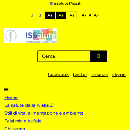
issalute@iss.it
Aa
Aa
Aa
A-
A
A+
facebook
twitter
linkedin
skype
Home
La salute dalla A alla Z
Stili di vita, alimentazione e ambiente
Falsi miti e bufale
Chi siamo