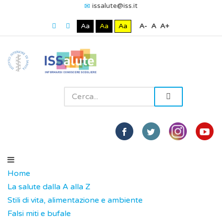
issalute@iss.it
Aa
Aa
Aa
A-
A
A+
Home
La salute dalla A alla Z
Stili di vita, alimentazione e ambiente
Falsi miti e bufale