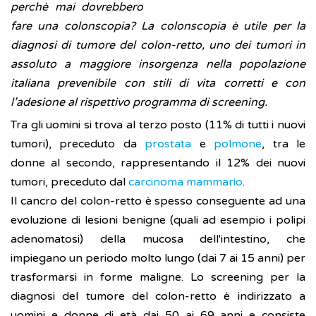
perchè mai dovrebbero
fare una colonscopia? La colonscopia è utile per la
diagnosi di tumore del colon-retto, uno dei tumori in
assoluto a maggiore insorgenza nella popolazione
italiana prevenibile con stili di vita corretti e con
l’adesione al rispettivo programma di screening.
Tra gli uomini si trova al terzo posto (11% di tutti i nuovi
tumori), preceduto da
prostata
e
polmone
, tra le
donne al secondo, rappresentando il 12% dei nuovi
tumori, preceduto dal
carcinoma mammario
.
Il cancro del colon-retto è spesso conseguente ad una
evoluzione di lesioni benigne (quali ad esempio i polipi
adenomatosi) della mucosa dell'intestino, che
impiegano un periodo molto lungo (dai 7 ai 15 anni) per
trasformarsi in forme maligne. Lo screening per la
diagnosi del tumore del colon-retto è indirizzato a
uomini e donne di età dai 50 ai 69 anni e consiste