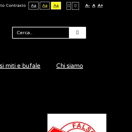
lto Contrasto
Aa
Aa
Aa
A-
A
A+
si miti e bufale
Chi siamo