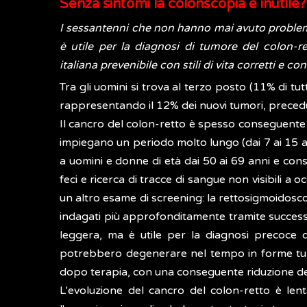
Senza sintomi la colonscopia è inutile?
I sessantenni che non hanno mai avuto problem
è utile per la diagnosi di tumore del colon-
italiana prevenibile con stili di vita corretti e 
Tra gli uomini si trova al terzo posto (11% di tu
rappresentando il 12% dei nuovi tumori, preced
Il cancro del colon-retto è spesso conseguente a
impiegano un periodo molto lungo (dai 7 ai 15 an
a uomini e donne di età dai 50 ai 69 anni e consi
feci e ricerca di tracce di sangue non visibili a 
un altro esame di screening: la rettosigmoidoscopi
indagati più approfonditamente tramite succes
leggera, ma è utile per la diagnosi precoce 
potrebbero degenerare nel tempo in forme tumoral
dopo terapia, con una conseguente riduzione del
L'evoluzione del cancro del colon-retto è le