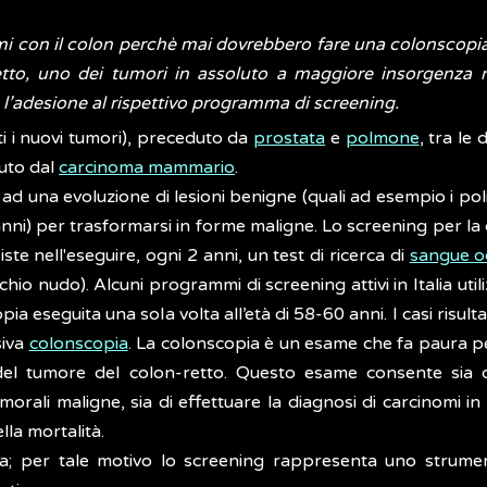
i con il colon perchè mai dovrebbero fare una colonscopi
retto, uno dei tumori in assoluto a maggiore insorgenza 
con l’adesione al rispettivo programma di screening.
tti i nuovi tumori), preceduto da
prostata
e
polmone
, tra le
uto dal
carcinoma mammario
.
d una evoluzione di lesioni benigne (quali ad esempio i pol
ni) per trasformarsi in forme maligne. Lo screening per la 
ste nell'eseguire, ogni 2 anni, un test di ricerca di
sangue o
occhio nudo). Alcuni programmi di screening attivi in Italia uti
a eseguita una sola volta all’età di 58-60 anni. I casi risulta
siva
colonscopia
. La colonscopia è un esame che fa paura p
del tumore del colon-retto. Questo esame consente sia di
i maligne, sia di effettuare la diagnosi di carcinomi in stad
la mortalità.
nta; per tale motivo lo screening rappresenta uno strum