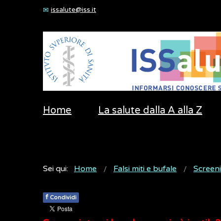
issalute@iss.it
Home
La salute dalla A alla Z
Sei qui:
Home
Falsi miti e bufale
Screen
f
Condividi