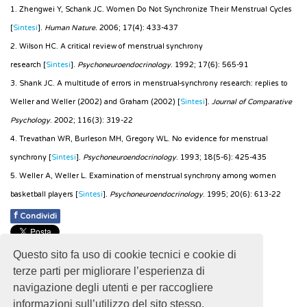
1. Zhengwei Y, Schank JC. Women Do Not Synchronize Their Menstrual Cycles
[
Sintesi
].
Human Nature.
2006; 17(4): 433-437
2. Wilson HC. A critical review of menstrual synchrony
research [
Sintesi
].
Psychoneuroendocrinology
. 1992; 17(6): 565-91
3. Shank JC. A multitude of errors in menstrual-synchrony research: replies to
Weller and Weller (2002) and Graham (2002) [
Sintesi
].
Journal of Comparative
Psychology
. 2002; 116(3): 319-22
4. Trevathan WR, Burleson MH, Gregory WL. No evidence for menstrual
synchrony [
Sintesi
].
Psychoneuroendocrinology
. 1993; 18(5-6): 425-435
5. Weller A, Weller L. Examination of menstrual synchrony among women
basketball players [
Sintesi
].
Psychoneuroendocrinology
. 1995; 20(6): 613-22
f
Condividi
Pubblicato: 15 Giugno 2018
Questo sito fa uso di cookie tecnici e cookie di
- Ultimo aggiornamento: 17 Febbraio 2025
terze parti per migliorare l’esperienza di
navigazione degli utenti e per raccogliere
informazioni sull’utilizzo del sito stesso.