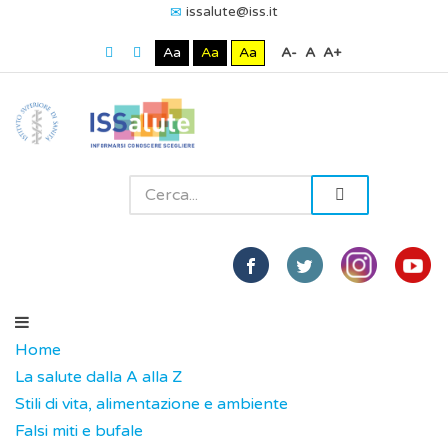
issalute@iss.it
Aa
Aa
Aa
A-
A
A+
Home
La salute dalla A alla Z
Stili di vita, alimentazione e ambiente
Falsi miti e bufale